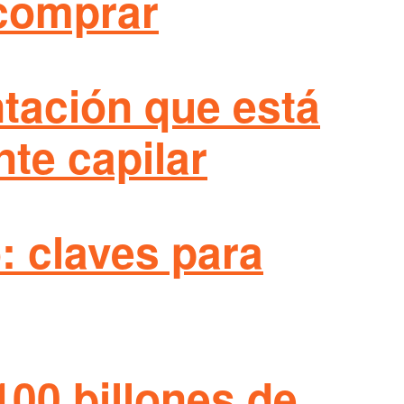
 comprar
ntación que está
nte capilar
: claves para
100 billones de