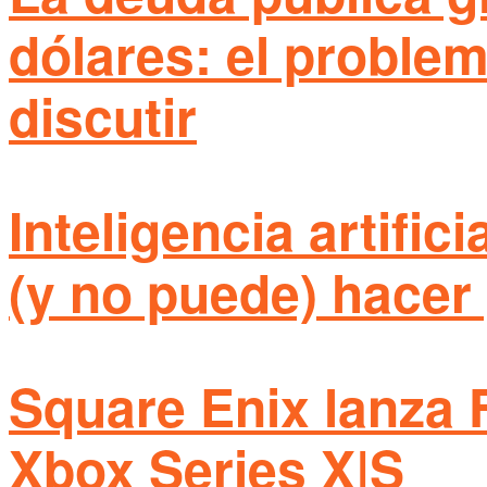
dólares: el proble
discutir
Inteligencia artific
(y no puede) hacer 
Square Enix lanza 
Xbox Series X|S