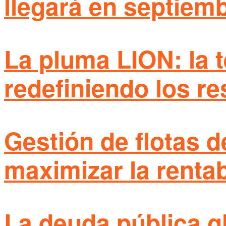
llegará en septiem
La pluma LION: la 
redefiniendo los re
Gestión de flotas d
maximizar la rentab
La deuda pública gl