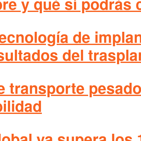
bre y qué sí podrás
tecnología de impla
sultados del traspla
e transporte pesado
ilidad
obal ya supera los 