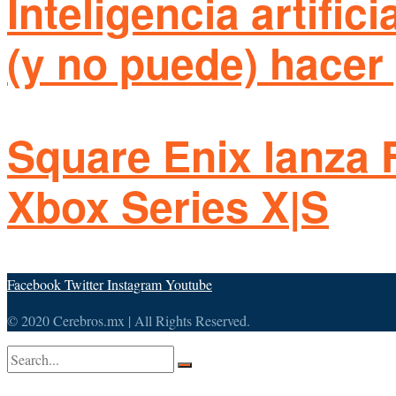
Inteligencia artific
(y no puede) hacer 
Square Enix lanza 
Xbox Series X|S
Facebook
Twitter
Instagram
Youtube
© 2020 Cerebros.mx | All Rights Reserved.
No Result