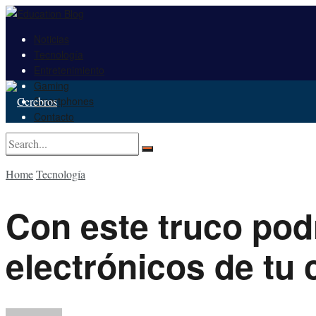
Noticias
Tecnología
Entretenimiento
Gaming
Smartphones
Contacto
No Result
Home
Tecnología
View All Result
No Result
Con este truco pod
View All Result
electrónicos de tu 