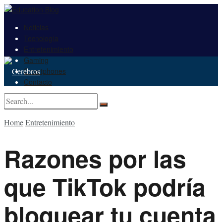
Noticias
Tecnología
Entretenimiento
Gaming
Smartphones
Contacto
No Result
Home
Entretenimiento
View All Result
No Result
Razones por las
View All Result
que TikTok podría
bloquear tu cuenta