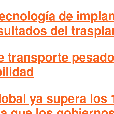
tecnología de impla
sultados del traspla
e transporte pesado
ilidad
obal ya supera los 
ma que los gobierno