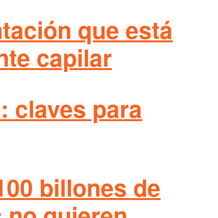
ntación que está
nte capilar
: claves para
100 billones de
s no quieren